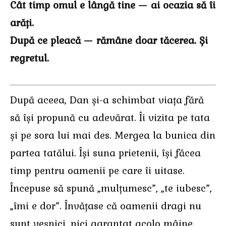
Cât timp omul e lângă tine — ai ocazia să îi
arăți.
După ce pleacă — rămâne doar tăcerea. Și
regretul.
După aceea, Dan și-a schimbat viața fără
să își propună cu adevărat. Îi vizita pe tata
și pe sora lui mai des. Mergea la bunica din
partea tatălui. Își suna prietenii, își făcea
timp pentru oamenii pe care îi uitase.
Începuse să spună „mulțumesc”, „te iubesc”,
„îmi e dor”. Învățase că oamenii dragi nu
sunt veșnici, nici garantat acolo mâine.