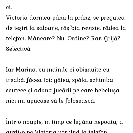
ei.
Victoria dormea până la prânz, se pregătea
de ieșiri la saloane, răsfoia reviste, râdea la
telefon. Mâncare? Nu. Ordine? Rar. Grijă?
Selectivă.
Iar Marina, cu mâinile ei obișnuite cu
treabă, făcea tot: gătea, spăla, schimba
scutece și aduna jucării pe care bebelușa
nici nu apucase să le folosească.
Într-o noapte, în timp ce legăna nepoata, a
auzit-o pe Victoria vorbind la telefon,