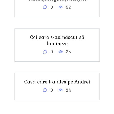
0
52
Cei care s-au născut să
lumineze
0
35
Casa care l-a ales pe Andrei
0
24