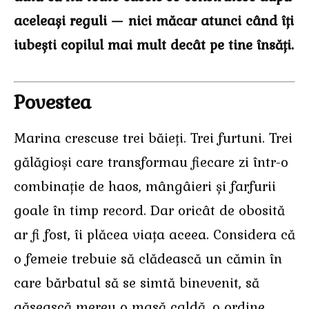
aceleași reguli — nici măcar atunci când îți
iubești copilul mai mult decât pe tine însăți.
Povestea
Marina crescuse trei băieți. Trei furtuni. Trei
gălăgioși care transformau fiecare zi într-o
combinație de haos, mângâieri și farfurii
goale în timp record. Dar oricât de obosită
ar fi fost, îi plăcea viața aceea. Considera că
o femeie trebuie să clădească un cămin în
care bărbatul să se simtă binevenit, să
găsească mereu o masă caldă, o ordine