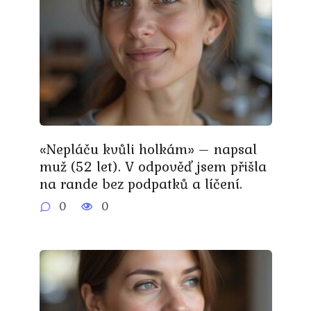
«Nepláču kvůli holkám» – napsal
muž (52 let). V odpověď jsem přišla
na rande bez podpatků a líčení.
0
0