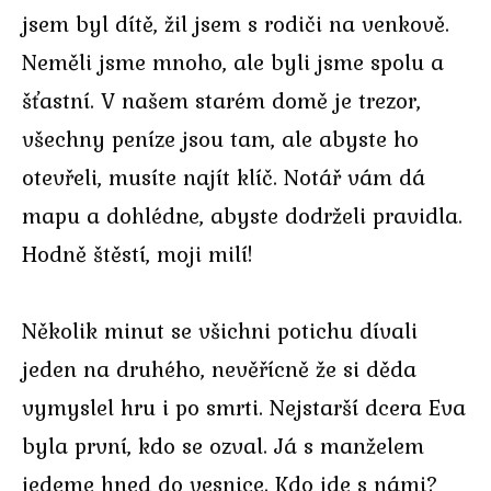
jsem byl dítě, žil jsem s rodiči na venkově.
Neměli jsme mnoho, ale byli jsme spolu a
šťastní. V našem starém domě je trezor,
všechny peníze jsou tam, ale abyste ho
otevřeli, musíte najít klíč. Notář vám dá
mapu a dohlédne, abyste dodrželi pravidla.
Hodně štěstí, moji milí!
Několik minut se všichni potichu dívali
jeden na druhého, nevěřícně že si děda
vymyslel hru i po smrti. Nejstarší dcera Eva
byla první, kdo se ozval. Já s manželem
jedeme hned do vesnice. Kdo jde s námi?