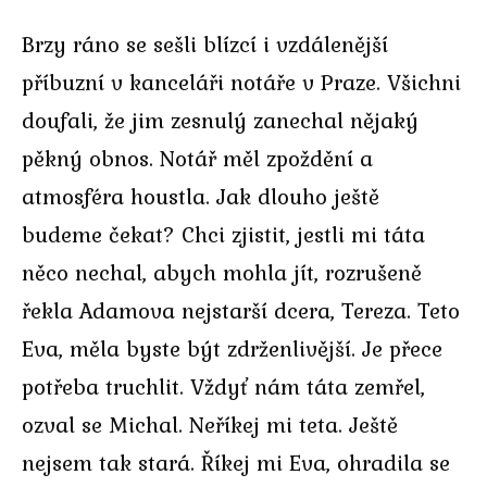
Brzy ráno se sešli blízcí i vzdálenější
příbuzní v kanceláři notáře v Praze. Všichni
doufali, že jim zesnulý zanechal nějaký
pěkný obnos. Notář měl zpoždění a
atmosféra houstla. Jak dlouho ještě
budeme čekat? Chci zjistit, jestli mi táta
něco nechal, abych mohla jít, rozrušeně
řekla Adamova nejstarší dcera, Tereza. Teto
Eva, měla byste být zdrženlivější. Je přece
potřeba truchlit. Vždyť nám táta zemřel,
ozval se Michal. Neříkej mi teta. Ještě
nejsem tak stará. Říkej mi Eva, ohradila se