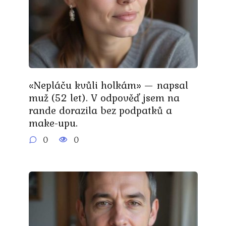
«Nepláču kvůli holkám» — napsal
muž (52 let). V odpověď jsem na
rande dorazila bez podpatků a
make-upu.
0
0