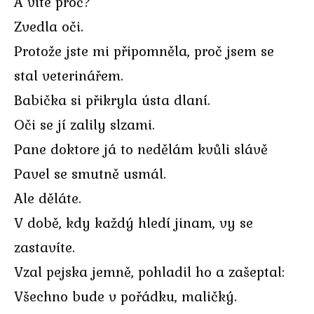
A víte proč?
Zvedla oči.
Protože jste mi připomněla, proč jsem se
stal veterinářem.
Babička si přikryla ústa dlaní.
Oči se jí zalily slzami.
Pane doktore já to nedělám kvůli slávě
Pavel se smutně usmál.
Ale děláte.
V době, kdy každý hledí jinam, vy se
zastavíte.
Vzal pejska jemně, pohladil ho a zašeptal:
Všechno bude v pořádku, maličký.