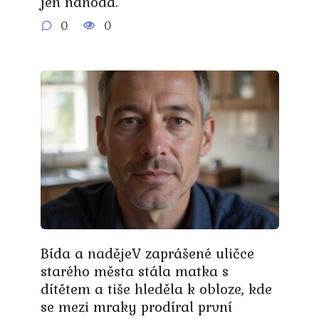
jen náhoda.
0
0
Bída a nadějeV zaprášené uličce
starého města stála matka s
dítětem a tiše hleděla k obloze, kde
se mezi mraky prodíral první