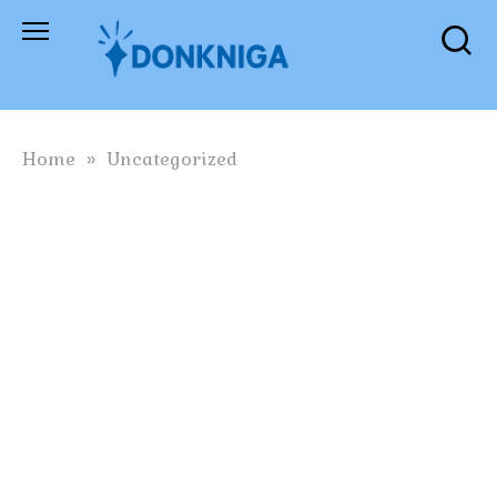
Skip
to
content
Home
»
Uncategorized