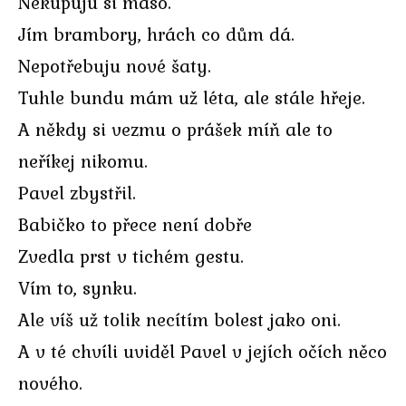
Nekupuju si maso.
Jím brambory, hrách co dům dá.
Nepotřebuju nové šaty.
Tuhle bundu mám už léta, ale stále hřeje.
A někdy si vezmu o prášek míň ale to
neříkej nikomu.
Pavel zbystřil.
Babičko to přece není dobře
Zvedla prst v tichém gestu.
Vím to, synku.
Ale víš už tolik necítím bolest jako oni.
A v té chvíli uviděl Pavel v jejích očích něco
nového.