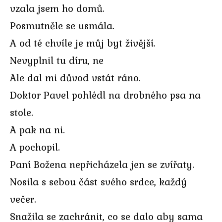
vzala jsem ho domů.
Posmutněle se usmála.
A od té chvíle je můj byt živější.
Nevyplnil tu díru, ne
Ale dal mi důvod vstát ráno.
Doktor Pavel pohlédl na drobného psa na
stole.
A pak na ni.
A pochopil.
Paní Božena nepřicházela jen se zvířaty.
Nosila s sebou část svého srdce, každý
večer.
Snažila se zachránit, co se dalo aby sama