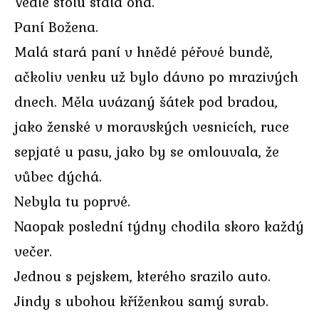
Vedle stolu stála ona.
Paní Božena.
Malá stará paní v hnědé péřové bundě,
ačkoliv venku už bylo dávno po mrazivých
dnech. Měla uvázaný šátek pod bradou,
jako ženské v moravských vesnicích, ruce
sepjaté u pasu, jako by se omlouvala, že
vůbec dýchá.
Nebyla tu poprvé.
Naopak poslední týdny chodila skoro každý
večer.
Jednou s pejskem, kterého srazilo auto.
Jindy s ubohou kříženkou samý svrab.