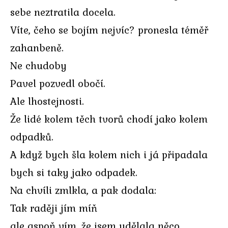
sebe neztratila docela.
Víte, čeho se bojím nejvíc? pronesla téměř
zahanbeně.
Ne chudoby
Pavel pozvedl obočí.
Ale lhostejnosti.
Že lidé kolem těch tvorů chodí jako kolem
odpadků.
A když bych šla kolem nich i já připadala
bych si taky jako odpadek.
Na chvíli zmlkla, a pak dodala:
Tak raději jím míň
ale aspoň vím, že jsem udělala něco