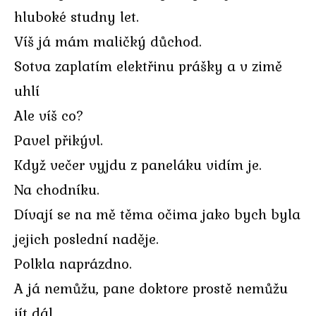
hluboké studny let.
Víš já mám maličký důchod.
Sotva zaplatím elektřinu prášky a v zimě
uhlí
Ale víš co?
Pavel přikývl.
Když večer vyjdu z paneláku vidím je.
Na chodníku.
Dívají se na mě těma očima jako bych byla
jejich poslední naděje.
Polkla naprázdno.
A já nemůžu, pane doktore prostě nemůžu
jít dál.