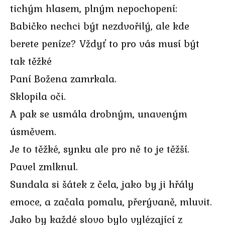
tichým hlasem, plným nepochopení:
Babičko nechci být nezdvořilý, ale kde
berete peníze? Vždyť to pro vás musí být
tak těžké
Paní Božena zamrkala.
Sklopila oči.
A pak se usmála drobným, unaveným
úsměvem.
Je to těžké, synku ale pro ně to je těžší.
Pavel zmlknul.
Sundala si šátek z čela, jako by ji hřály
emoce, a začala pomalu, přerývaně, mluvit.
Jako by každé slovo bylo vylézající z