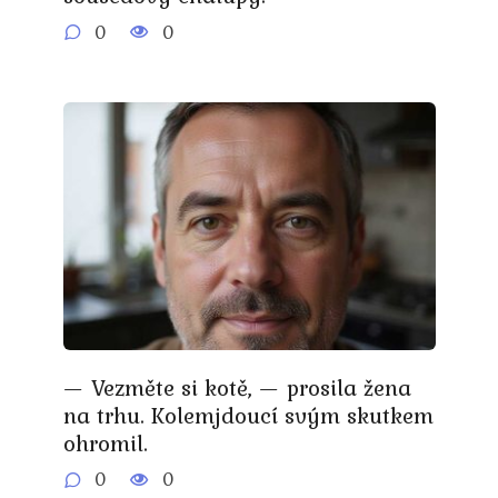
0
0
— Vezměte si kotě, — prosila žena
na trhu. Kolemjdoucí svým skutkem
ohromil.
0
0