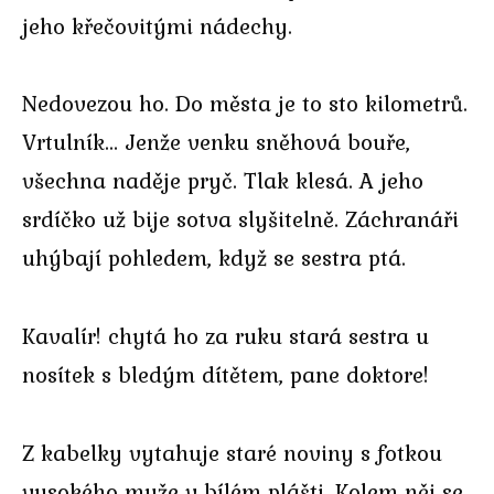
jeho křečovitými nádechy.
Nedovezou ho. Do města je to sto kilometrů.
Vrtulník… Jenže venku sněhová bouře,
všechna naděje pryč. Tlak klesá. A jeho
srdíčko už bije sotva slyšitelně. Záchranáři
uhýbají pohledem, když se sestra ptá.
Kavalír! chytá ho za ruku stará sestra u
nosítek s bledým dítětem, pane doktore!
Z kabelky vytahuje staré noviny s fotkou
vysokého muže v bílém plášti. Kolem něj se