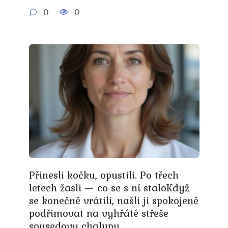
0
0
Přinesli kočku, opustili. Po třech
letech žasli — co se s ní staloKdyž
se konečně vrátili, našli ji spokojeně
podřimovat na vyhřáté střeše
sousedovy chalupy.