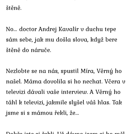
štěně.
No… doctor Andrej Kavalír v duchu tepe
sám sebe, jak mu došla slova, když bere
štěně do náruče.
Nezlobte se na nás, spustil Míra, Věrný ho
našel. Máma dovolila si ho nechat. Včera v
televizi dávali vaše interview. A Věrný ho
táhl k televizi, jakmile slyšel váš hlas. Tak
jsme si s mámou řekli, že…
Dobře jste si řekli. Už dávno jsem si ho měl