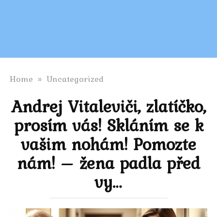
Home
»
Uncategorized
Andrej Vitaleviči, zlatíčko,
prosím vás! Skláním se k
vašim nohám! Pomozte
nám! – žena padla před
vy…