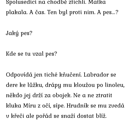
Spolusedící na chodbě ztichli. Matka
plakala. A čas. Ten byl proti nim. A pes…?
Jaký pes?
Kde se tu vzal pes?
Odpovídá jen tiché kňučení. Labrador se
dere ke lůžku, drápy mu kloužou po linoleu,
někdo jej drží za obojek. Ne a ne ztratit
kluka Míru z očí, sípe. Hrudník se mu zvedá
v křeči ale pořád se snaží dostat blíž.