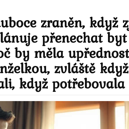
boce zraněn, když zji
ánuje přenechat byt j
oč by měla upřednostn
želkou, zvláště když
rali, když potřebovala