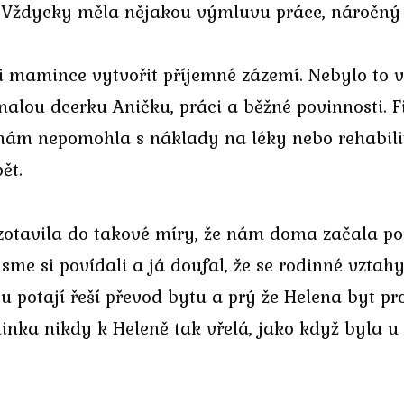
 Vždycky měla nějakou výmluvu práce, náročný ž
i mamince vytvořit příjemné zázemí. Nebylo to 
lou dcerku Aničku, práci a běžné povinnosti. F
y nám nepomohla s náklady na léky nebo rehabilit
ět.
zotavila do takové míry, že nám doma začala p
 jsme si povídali a já doufal, že se rodinné vztah
u potají řeší převod bytu a prý že Helena byt pr
ka nikdy k Heleně tak vřelá, jako když byla u n