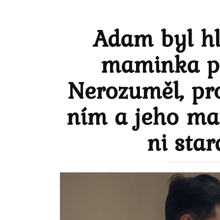
Adam byl hlu
maminka pl
Nerozuměl, pr
ním a jeho man
ni sta