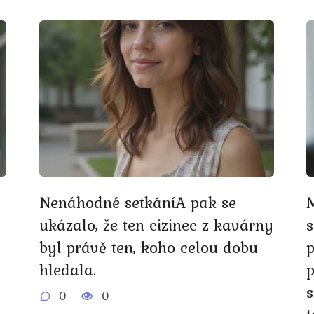
Nenáhodné setkáníA pak se
ukázalo, že ten cizinec z kavárny
s
byl právě ten, koho celou dobu
p
hledala.
p
s
0
0