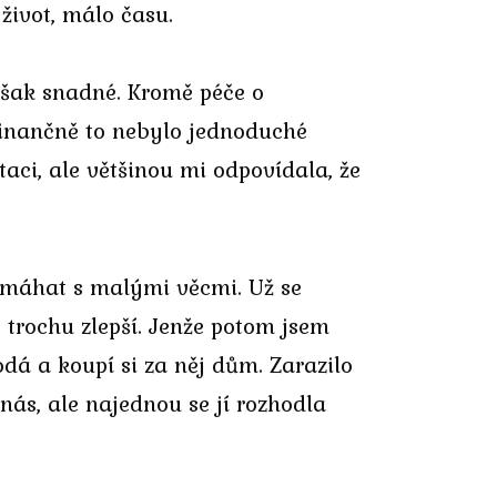
ivot, málo času.
však snadné. Kromě péče o
inančně to nebylo jednoduché
aci, ale většinou mi odpovídala, že
omáhat s malými věcmi. Už se
y trochu zlepší. Jenže potom jsem
odá a koupí si za něj dům. Zarazilo
ás, ale najednou se jí rozhodla