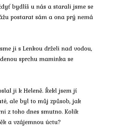
yť bydlíš u nás a starali jsme se
okážu postarat sám a ona prý nemá
sme ji s Lenkou drželi nad vodou,
studenou sprchu maminka se
lal ji k Heleně. Řekl jsem jí
té, ale byl to můj způsob, jak
 mi z toho dnes smutno. Kolik
vděk a vzájemnou úctu?