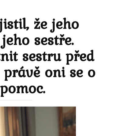
stil, že jeho
eho sestře.
it sestru před
 právě oni se o
 pomoc.