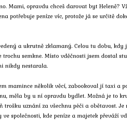
o. Mami, opravdu chceš darovat byt Heleně? Vžd
ena potřebuje peníze víc, protože já se určitě d
dvedený a ukrutně zklamaný. Celou tu dobu, kdy j
ase trochu semkne. Místo vděčnosti jsem dostal 
ni nikdy nestarala.
em mamince několik věcí, zabookoval jí taxi a pos
nu, měla by u ní opravdu bydlet. Možná je to kru
oň trošku uznání za všechnu péči a obětavost. Je
 ve společnosti, kde peníze a majetek převáží 