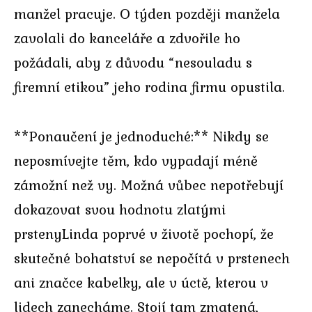
manžel pracuje. O týden později manžela
zavolali do kanceláře a zdvořile ho
požádali, aby z důvodu “nesouladu s
firemní etikou” jeho rodina firmu opustila.
**Ponaučení je jednoduché:** Nikdy se
neposmívejte těm, kdo vypadají méně
zámožní než vy. Možná vůbec nepotřebují
dokazovat svou hodnotu zlatými
prstenyLinda poprvé v životě pochopí, že
skutečné bohatství se nepočítá v prstenech
ani značce kabelky, ale v úctě, kterou v
lidech zanecháme. Stojí tam zmatená,