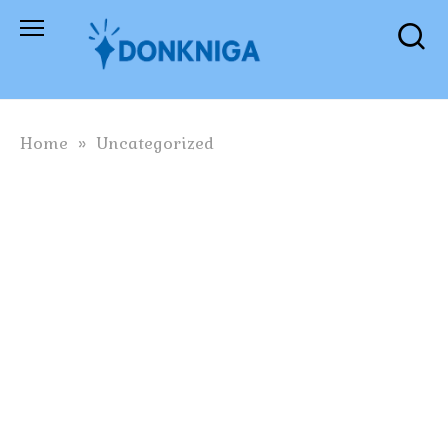
Skip
to
content
Home
»
Uncategorized