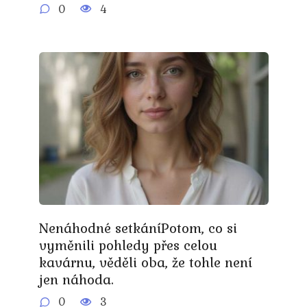
0
4
Nenáhodné setkáníPotom, co si
vyměnili pohledy přes celou
kavárnu, věděli oba, že tohle není
jen náhoda.
0
3