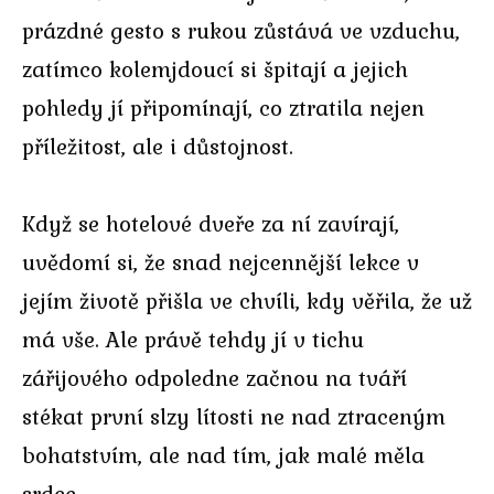
prázdné gesto s rukou zůstává ve vzduchu,
zatímco kolemjdoucí si špitají a jejich
pohledy jí připomínají, co ztratila nejen
příležitost, ale i důstojnost.
Když se hotelové dveře za ní zavírají,
uvědomí si, že snad nejcennější lekce v
jejím životě přišla ve chvíli, kdy věřila, že už
má vše. Ale právě tehdy jí v tichu
zářijového odpoledne začnou na tváří
stékat první slzy lítosti ne nad ztraceným
bohatstvím, ale nad tím, jak malé měla
srdce.