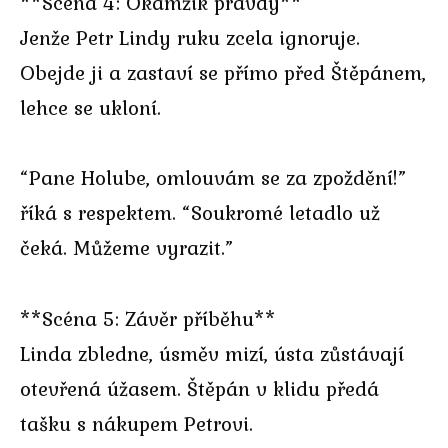
**Scéna 4: Okamžik pravdy**
Jenže Petr Lindy ruku zcela ignoruje.
Obejde ji a zastaví se přímo před Štěpánem,
lehce se ukloní.
“Pane Holube, omlouvám se za zpoždění!”
říká s respektem. “Soukromé letadlo už
čeká. Můžeme vyrazit.”
**Scéna 5: Závěr příběhu**
Linda zbledne, úsměv mizí, ústa zůstávají
otevřená úžasem. Štěpán v klidu předá
tašku s nákupem Petrovi.