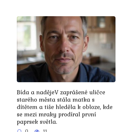
Bída a nadějeV zaprášené uličce
starého města stála matka s
dítětem a tiše hleděla k obloze, kde
se mezi mraky prodíral první
paprsek světla.
0
11