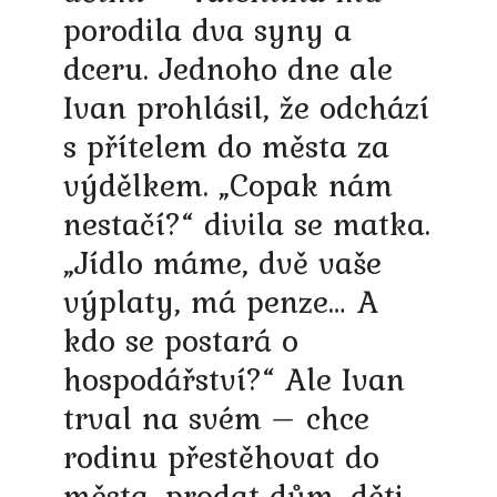
porodila dva syny a
dceru. Jednoho dne ale
Ivan prohlásil, že odchází
s přítelem do města za
výdělkem. „Copak nám
nestačí?“ divila se matka.
„Jídlo máme, dvě vaše
výplaty, má penze… A
kdo se postará o
hospodářství?“ Ale Ivan
trval na svém – chce
rodinu přestěhovat do
města, prodat dům, děti