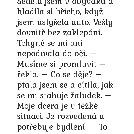
Seděla jsem v obýváku a
hladila si břicho, když
jsem uslyšela auto. Vešly
dovnitř bez zaklepání.
Tchyně se mi ani
nepodívala do očí. –
Musíme si promluvit –
řekla. – Co se děje? –
ptala jsem se a cítila, jak
se mi stahuje žaludek. –
Moje dcera je v těžké
situaci. Je rozvedená a
potřebuje bydlení. – To