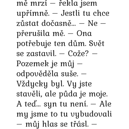
mě mrzí – řekla jsem
upřímně. – Jestli tu chce
zůstat dočasně… – Ne –
přerušila mě. – Ona
potřebuje ten dům. Svět
se zastavil. – Cože? –
Pozemek je můj –
odpověděla suše. –
Vždycky byl. Vy jste
stavěli, ale půda je moje.
A teď… syn tu není. – Ale
my jsme to tu vybudovali
– můj hlas se třásl. –