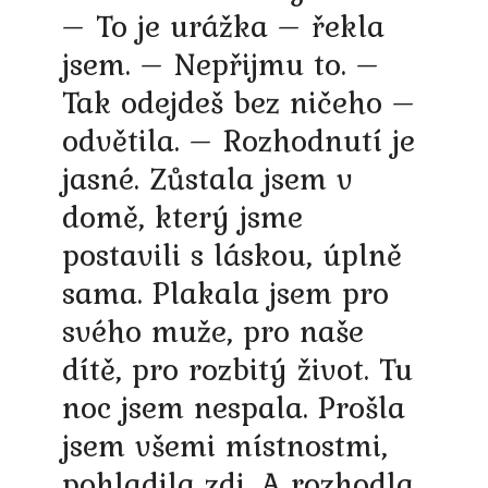
– To je urážka – řekla
jsem. – Nepřijmu to. –
Tak odejdeš bez ničeho –
odvětila. – Rozhodnutí je
jasné. Zůstala jsem v
domě, který jsme
postavili s láskou, úplně
sama. Plakala jsem pro
svého muže, pro naše
dítě, pro rozbitý život. Tu
noc jsem nespala. Prošla
jsem všemi místnostmi,
pohladila zdi. A rozhodla