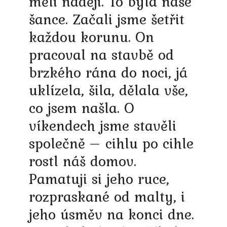
měli naději. To byla naše
šance. Začali jsme šetřit
každou korunu. On
pracoval na stavbě od
brzkého rána do noci, já
uklízela, šila, dělala vše,
co jsem našla. O
víkendech jsme stavěli
společně – cihlu po cihle
rostl náš domov.
Pamatuji si jeho ruce,
rozpraskané od malty, i
jeho úsměv na konci dne.