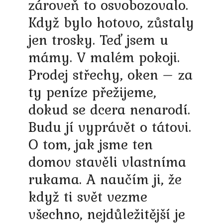
zároveň to osvobozovalo.
Když bylo hotovo, zůstaly
jen trosky. Teď jsem u
mámy. V malém pokoji.
Prodej střechy, oken – za
ty peníze přežijeme,
dokud se dcera nenarodí.
Budu jí vyprávět o tátovi.
O tom, jak jsme ten
domov stavěli vlastníma
rukama. A naučím ji, že
když ti svět vezme
všechno, nejdůležitější je