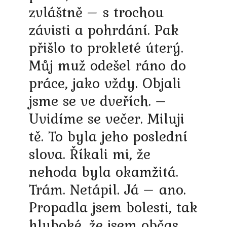
zvláštně – s trochou
závisti a pohrdání. Pak
přišlo to prokleté úterý.
Můj muž odešel ráno do
práce, jako vždy. Objali
jsme se ve dveřích. –
Uvidíme se večer. Miluji
tě. To byla jeho poslední
slova. Říkali mi, že
nehoda byla okamžitá.
Trám. Netápil. Já – ano.
Propadla jsem bolesti, tak
hluboké, že jsem občas