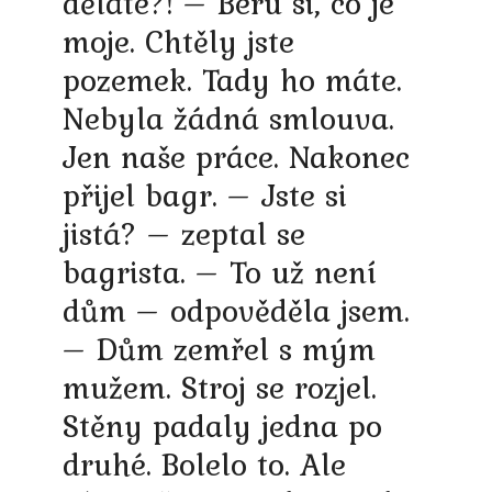
děláte?! – Beru si, co je
moje. Chtěly jste
pozemek. Tady ho máte.
Nebyla žádná smlouva.
Jen naše práce. Nakonec
přijel bagr. – Jste si
jistá? – zeptal se
bagrista. – To už není
dům – odpověděla jsem.
– Dům zemřel s mým
mužem. Stroj se rozjel.
Stěny padaly jedna po
druhé. Bolelo to. Ale