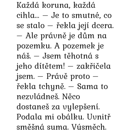
Každá koruna, každá
cihla… – Je to smutné, co
se stalo – řekla její dcera.
– Ale právně je dům na
pozemku. A pozemek je
náš. – Jsem těhotná s
jeho dítětem! – zakřičela
jsem. – Právě proto –
řekla tchyně. – Sama to
nezvládneš. Něco
dostaneš za vylepšení.
Podala mi obálku. Uvnitř
směšná suma. Výsměch.