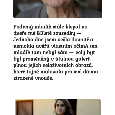
Podivný mladík stále klepal na
dveře mé 83leté sousedky —
Jednoho dne jsem vešla dovnitř a
nemohla uvěřit vlastním očímA ten
mladík tam nebyl sám — celý byt
byl proměněný v útulnou galerii
plnou jejích celoživotních obrazů,
které tajně malovala pro své dávno
ztracené vnouče.