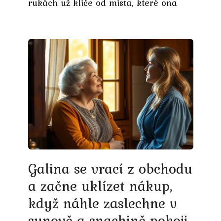
rukách už klíče od místa, které ona
Galina se vrací z obchodu
a začne uklízet nákup,
když náhle zaslechne v
synově a snachině pokoji