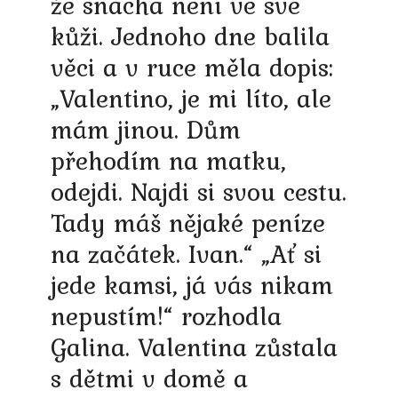
že snacha není ve své
kůži. Jednoho dne balila
věci a v ruce měla dopis:
„Valentino, je mi líto, ale
mám jinou. Dům
přehodím na matku,
odejdi. Najdi si svou cestu.
Tady máš nějaké peníze
na začátek. Ivan.“ „Ať si
jede kamsi, já vás nikam
nepustím!“ rozhodla
Galina. Valentina zůstala
s dětmi v domě a